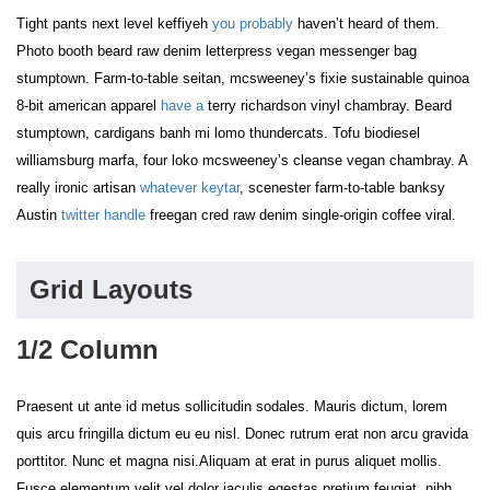
Tight pants next level keffiyeh
you probably
haven’t heard of them.
Photo booth beard raw denim letterpress vegan messenger bag
stumptown. Farm-to-table seitan, mcsweeney’s fixie sustainable quinoa
8-bit american apparel
have a
terry richardson vinyl chambray. Beard
stumptown, cardigans banh mi lomo thundercats. Tofu biodiesel
williamsburg marfa, four loko mcsweeney’s cleanse vegan chambray. A
really ironic artisan
whatever keytar
, scenester farm-to-table banksy
Austin
twitter handle
freegan cred raw denim single-origin coffee viral.
Grid Layouts
1/2 Column
Praesent ut ante id metus sollicitudin sodales. Mauris dictum, lorem
quis arcu fringilla dictum eu eu nisl. Donec rutrum erat non arcu gravida
porttitor. Nunc et magna nisi.Aliquam at erat in purus aliquet mollis.
Fusce elementum velit vel dolor iaculis egestas pretium feugiat, nibh